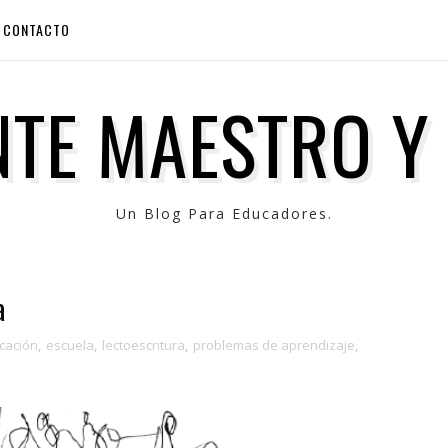
CONTACTO
TE MAESTRO Y
Un Blog Para Educadores.
a
cación
,
escuela
,
lectoescritura
,
problemas de aprendizaje
,