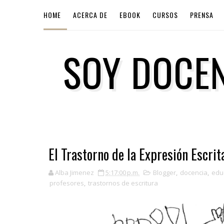
HOME
ACERCA DE
EBOOK
CURSOS
PRENSA
SOY DOCEN
El Trastorno de la Expresión Escrit
Alba Jimenez
5:17:00 p.m.
Blogger
,
docencia
,
edu
profesores
,
trastornos de escritura