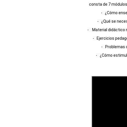
 consta de 7 módulos con una carga horaria de 1 hora. 

-   ¿Cómo ense
-   ¿Qué se nece
-    Material didáctic
-   Ejercicios peda
-   Problemas 
-   ¿Cómo estimul